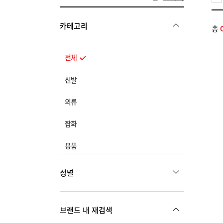
카테고리
총
전체
신발
전체
의류
스니커즈
전체
잡화
스포츠
상의
전체
용품
구두
아우터
가방
샌들
전체
하의
성별
모자
캐주얼
신발용품
원피스
양말
부츠
관리용품
MEN
WOMEN
기타
악세서리
브랜드 내 재검색
수납용품
스포츠
KIDS
주얼리