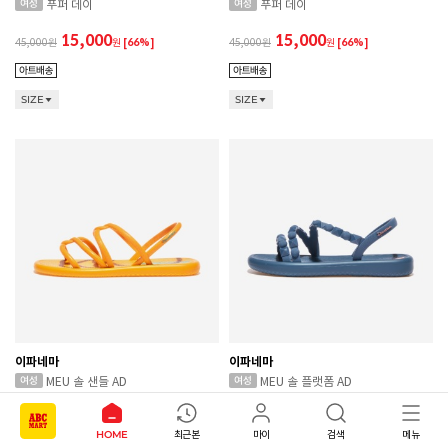
푸퍼 데이
푸퍼 데이
15,000
15,000
45,000
원
[66%]
45,000
원
[66%]
SIZE
SIZE
이파네마
이파네마
MEU 솔 샌들 AD
MEU 솔 플랫폼 AD
19,000
15,000
65,000
원
[70%]
59,000
원
[74%]
HOME
최근본
마이
검색
메뉴