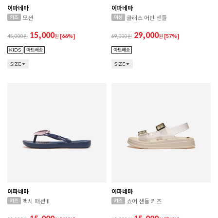
이파네마
이파네마
모션
클래스 어반 샌들
15,000
29,000
45,000
원
[66%]
69,000
원
[57%]
SIZE
SIZE
이파네마
이파네마
맥시 패션 II
쇼어 샌들 키즈