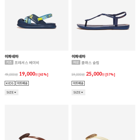
이파네마
이파네마
프레셔스 베이비
클래스 슬림
19,000
25,000
49,000
원
[61%]
59,000
원
[57%]
SIZE
SIZE