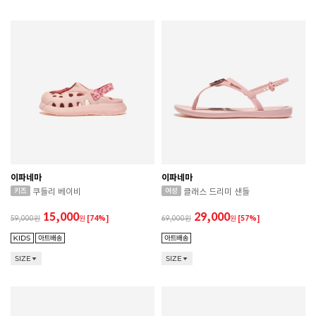
이파네마
이파네마
쿠들리 베이비
클래스 드리미 샌들
15,000
29,000
59,000
원
[74%]
69,000
원
[57%]
SIZE
SIZE