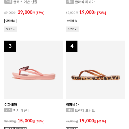
클래스 어반 샌들
클래식 리네아
29,000
19,000
69,000
원
[57%]
69,000
원
[72%]
SIZE
SIZE
3
4
이파네마
이파네마
맥시 패션 II
트렌디 프린트
15,000
19,000
39,000
원
[61%]
49,000
원
[61%]