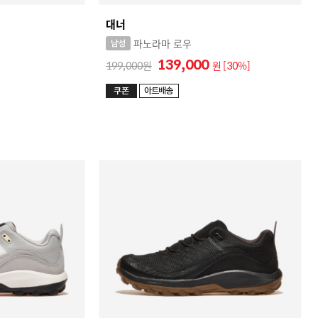
대너
파노라마 로우
139,000
199,000
원
[30%]