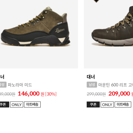
대너
대너
파노라마 미드
마운틴 600 리프 
146,000
209,000
09,000
원
[30%]
299,000