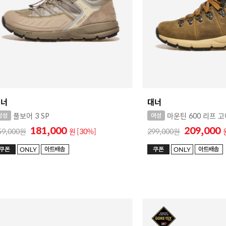
대너
대너
풀보어 3 SP
마운틴 600 리프 
181,000
209,000
59,000
원
[30%]
299,000