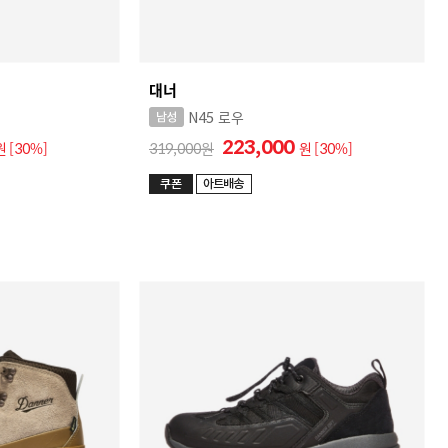
대너
N45 로우
223,000
원
[30%]
319,000
원
[30%]