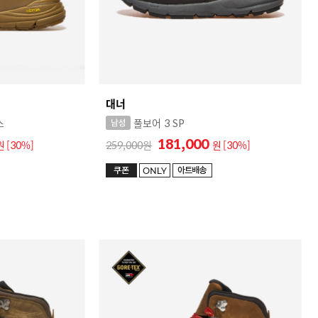
대너
스
풀보어 3 SP
181,000
원
[30%]
259,000
원
[30%]