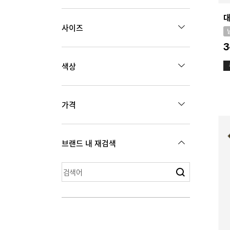
양말
부츠
관리용품
MEN
WOMEN
기타
악세서리
사이즈
수납용품
스포츠
KIDS
주얼리
3
레저
신발
화장품
220
225
230
235
스포츠
색상
디지털
240
245
250
255
260
265
270
275
가격
280
285
290
300
원
49,000
~
349,000
브랜드 내 재검색