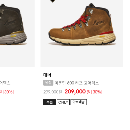
대너
고어텍스
마운틴 600 리프 고어텍스
209,000
원
[30%]
299,000
원
[30%]