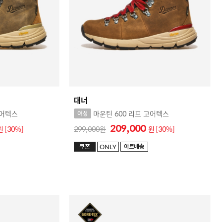
대너
고어텍스
마운틴 600 리프 고어텍스
209,000
원
[30%]
299,000
원
[30%]