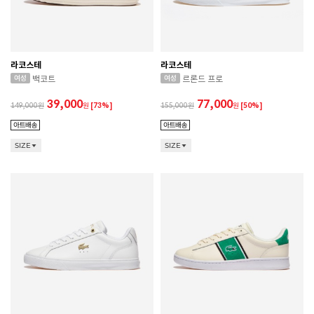
라코스테
라코스테
백코트
르론드 프로
39,000
77,000
149,000
원
[73%]
155,000
원
[50%]
SIZE
SIZE