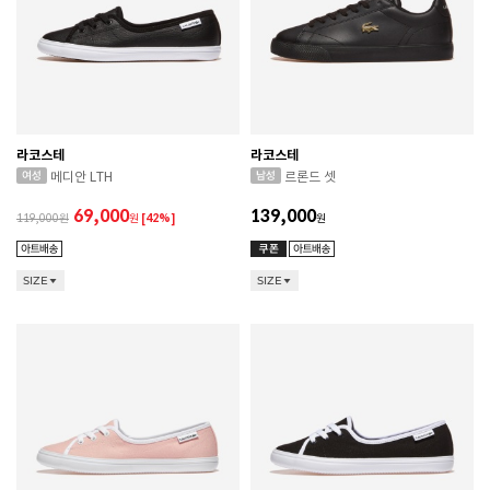
라코스테
라코스테
메디안 LTH
르론드 셋
69,000
139,000
119,000
원
[42%]
원
SIZE
SIZE