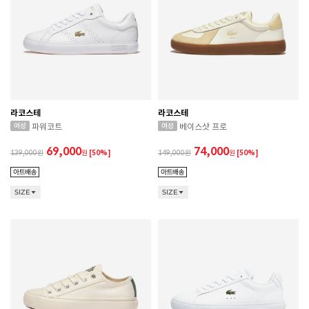
라코스테
라코스테
파워코트
베이스샷 프로
69,000
74,000
139,000
원
[50%]
149,000
원
[50%]
SIZE
SIZE