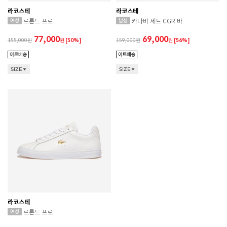
라코스테
라코스테
르론드 프로
카나비 세트 CGR 바
77,000
69,000
155,000
원
[50%]
159,000
원
[56%]
SIZE
SIZE
라코스테
CONVERSE 소비자가 변동 안내
르론드 프로