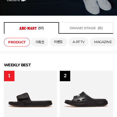
(57)
(65)
이벤트
A-RT TV
MAGAZINE
PRODUCT
기획전
WEEKLY BEST
1
2