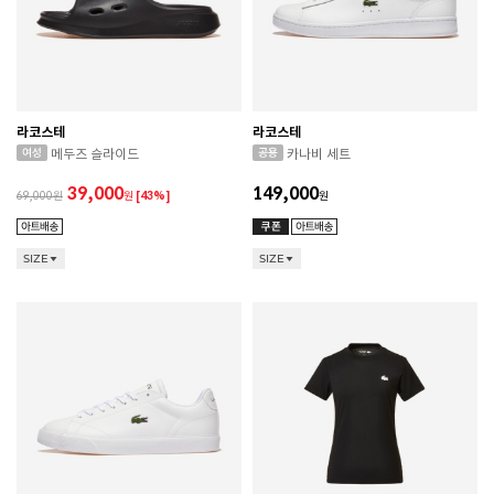
라코스테
라코스테
메두즈 슬라이드
카나비 세트
39,000
149,000
69,000
원
[43%]
원
SIZE
SIZE