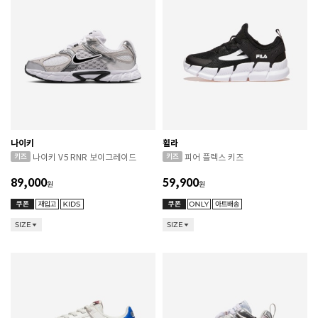
나이키
휠라
나이키 V5 RNR 보이그레이드
피어 플렉스 키즈
89,000
59,900
원
원
SIZE
SIZE