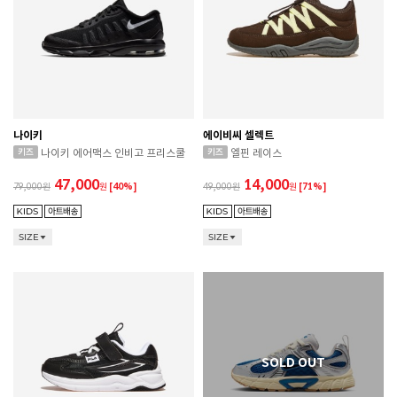
나이키
에이비씨 셀렉트
나이키 에어맥스 인비고 프리스쿨
엘핀 레이스
47,000
14,000
79,000
원
[40%]
49,000
원
[71%]
SIZE
SIZE