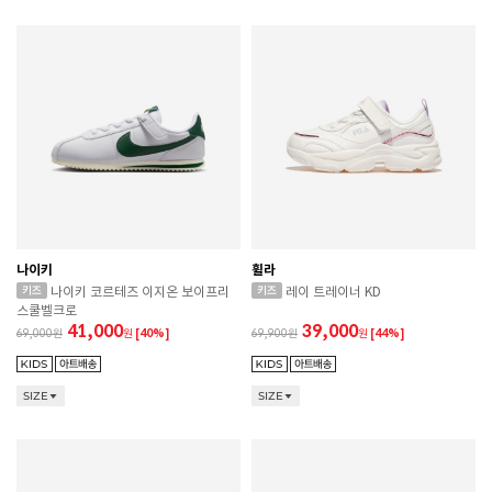
나이키
휠라
나이키 코르테즈 이지온 보이프리
레이 트레이너 KD
스쿨벨크로
41,000
39,000
69,000
원
[40%]
69,900
원
[44%]
SIZE
SIZE