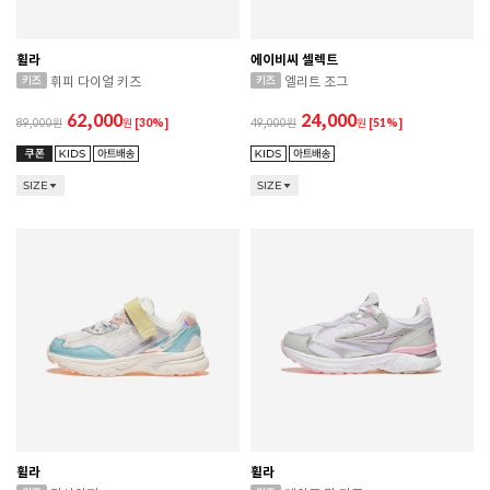
휠라
에이비씨 셀렉트
휘피 다이얼 키즈
엘리트 조그
62,000
24,000
89,000
원
[30%]
49,000
원
[51%]
SIZE
SIZE
휠라
휠라