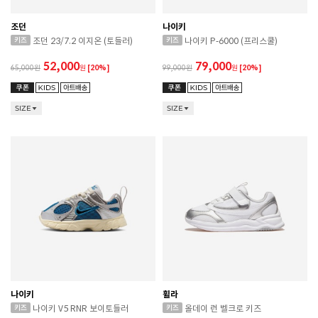
조던
나이키
조던 23/7.2 이지온 (토들러)
나이키 P-6000 (프리스쿨)
52,000
79,000
65,000
원
[20%]
99,000
원
[20%]
SIZE
SIZE
나이키
휠라
나이키 V5 RNR 보이토들러
올데이 런 벨크로 키즈