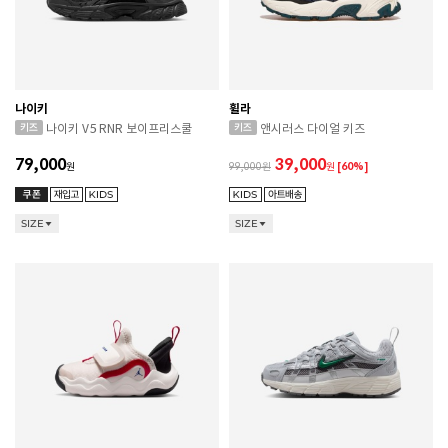
나이키
휠라
나이키 V5 RNR 보이프리스쿨
앤시러스 다이얼 키즈
79,000
39,000
원
99,000
원
[60%]
SIZE
SIZE