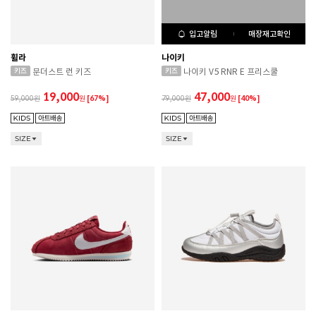
입고알림
매장재고확인
휠라
나이키
문더스트 런 키즈
나이키 V5 RNR E 프리스쿨
19,000
47,000
59,000
원
[67%]
79,000
원
[40%]
SIZE
SIZE