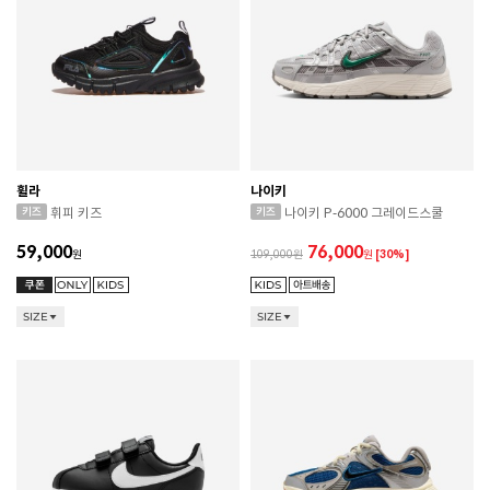
휠라
나이키
휘피 키즈
나이키 P-6000 그레이드스쿨
59,000
76,000
원
109,000
원
[30%]
SIZE
SIZE