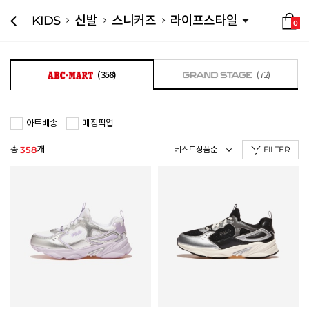
KIDS
신발
스니커즈
라이프스타일
0
(358)
(72)
아트배송
매장픽업
총
개
358
FILTER