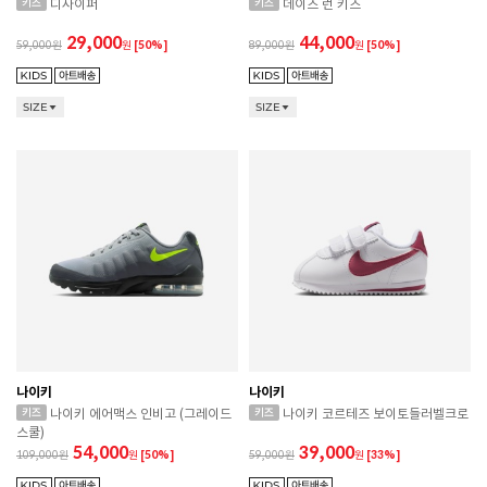
디사이퍼
데이즈 런 키즈
29,000
44,000
59,000
원
[50%]
89,000
원
[50%]
SIZE
SIZE
나이키
나이키
나이키 에어맥스 인비고 (그레이드
나이키 코르테즈 보이토들러벨크로
스쿨)
54,000
39,000
109,000
원
[50%]
59,000
원
[33%]