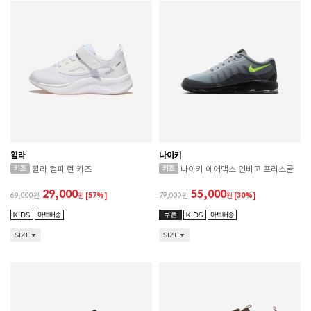
휠라
나이키
휠라 컴피 런 키즈
나이키 에어맥스 인비고 프리스쿨
29,000
55,000
69,000
원
[57%]
79,000
원
[30%]
SIZE
SIZE