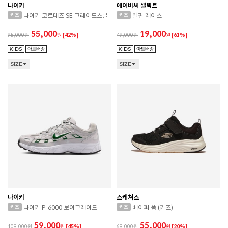
나이키
에이비씨 셀렉트
나이키 코르테즈 SE 그레이드스쿨
엘핀 레이스
55,000
19,000
95,000
원
[42%]
49,000
원
[61%]
SIZE
SIZE
나이키
스케쳐스
나이키 P-6000 보이그레이드
베이퍼 폼 (키즈)
59,000
55,000
109,000
원
[45%]
69,000
원
[20%]