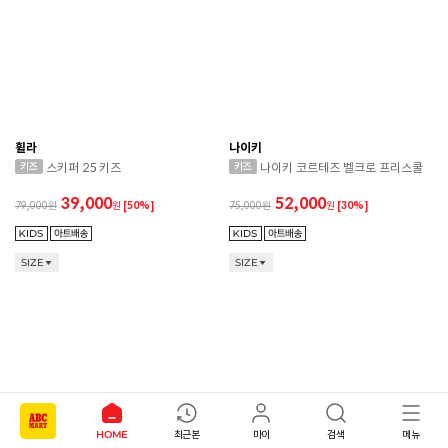
휠라
나이키
스키퍼 25 키즈
나이키 코르테즈 벨크로 프리스쿨
39,000
52,000
79,000
원
[50%]
75,000
원
[30%]
SIZE
SIZE
HOME
최근본
마이
검색
메뉴