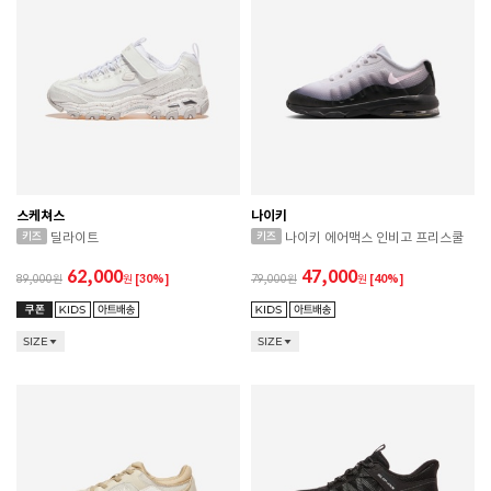
스케쳐스
나이키
딜라이트
나이키 에어맥스 인비고 프리스쿨
62,000
47,000
89,000
원
[30%]
79,000
원
[40%]
SIZE
SIZE