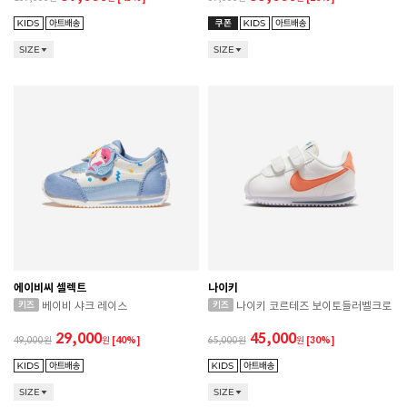
SIZE
SIZE
에이비씨 셀렉트
나이키
베이비 샤크 레이스
나이키 코르테즈 보이토들러벨크로
29,000
45,000
49,000
원
[40%]
65,000
원
[30%]
SIZE
SIZE