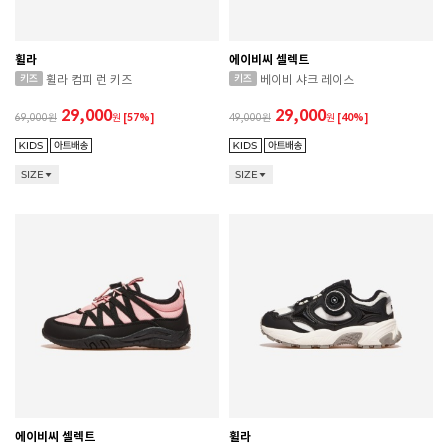
휠라
에이비씨 셀렉트
휠라 컴피 런 키즈
베이비 샤크 레이스
29,000
29,000
69,000
원
[57%]
49,000
원
[40%]
SIZE
SIZE
에이비씨 셀렉트
휠라