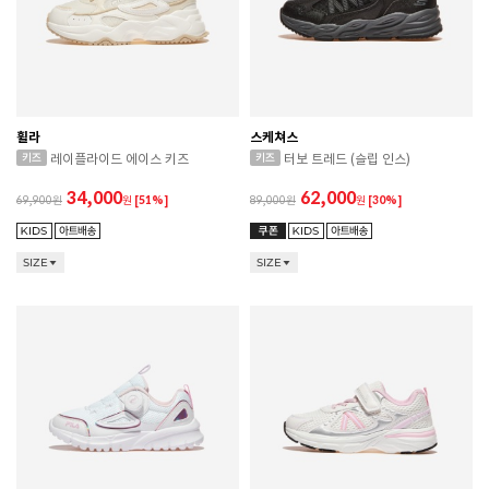
휠라
스케쳐스
레이플라이드 에이스 키즈
터보 트레드 (슬립 인스)
34,000
62,000
69,900
원
[51%]
89,000
원
[30%]
SIZE
SIZE