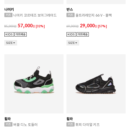
나이키
반스
나이키 코르테즈 보이그레이드
울트라레인지 66 V - 블랙
57,000
29,000
85,000
원
[32%]
69,000
원
[57%]
SIZE
SIZE
휠라
휠라
버블 디노 토들러
휘피 다이얼 키즈