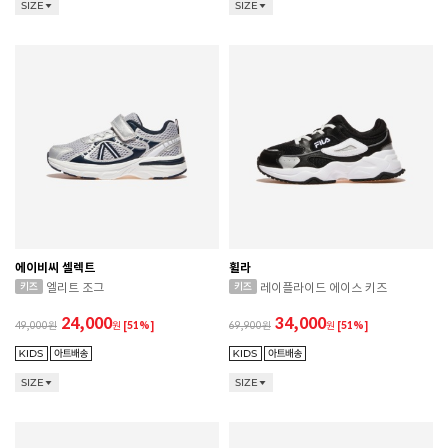
SIZE
SIZE
에이비씨 셀렉트
휠라
엘리트 조그
레이플라이드 에이스 키즈
24,000
34,000
49,000
원
[51%]
69,900
원
[51%]
SIZE
SIZE