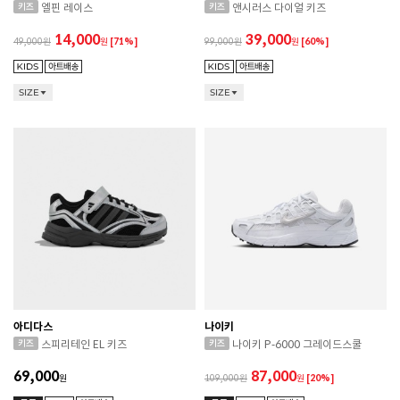
엘핀 레이스
앤시러스 다이얼 키즈
14,000
39,000
49,000
원
[71%]
99,000
원
[60%]
SIZE
SIZE
아디다스
나이키
스피리테인 EL 키즈
나이키 P-6000 그레이드스쿨
69,000
87,000
원
109,000
원
[20%]