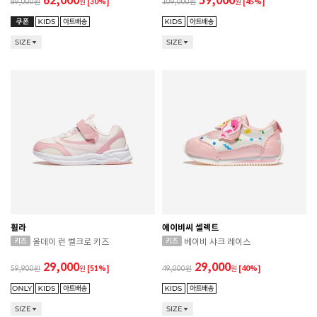
62,000
59,000
89,000
원
[30%]
109,000
원
[45%]
SIZE
SIZE
휠라
에이비씨 셀렉트
올데이 런 벨크로 키즈
베이비 샤크 레이스
29,000
29,000
59,900
원
[51%]
49,000
원
[40%]
SIZE
SIZE