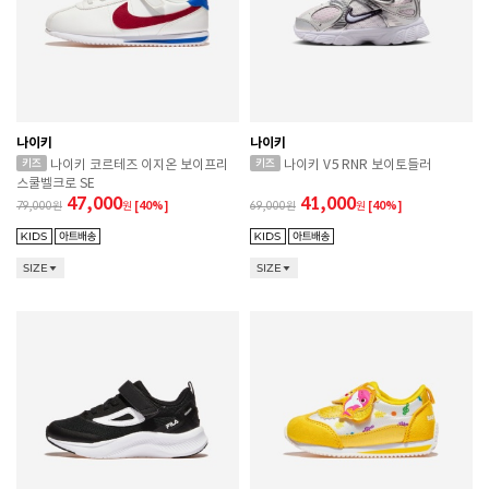
나이키
나이키
나이키 코르테즈 이지온 보이프리
나이키 V5 RNR 보이토들러
스쿨벨크로 SE
47,000
41,000
79,000
원
[40%]
69,000
원
[40%]
SIZE
SIZE