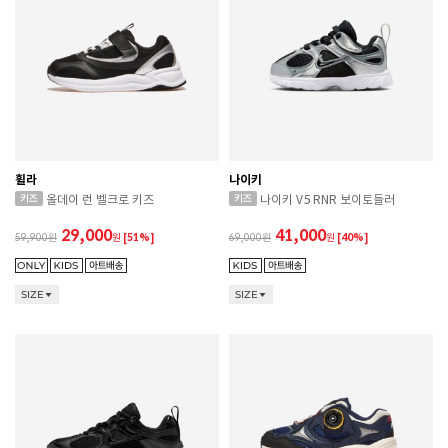
휠라
나이키
올데이 런 벨크로 키즈
나이키 V5 RNR 보이토들러
29,000
41,000
59,900
원
[51%]
69,000
원
[40%]
SIZE
SIZE