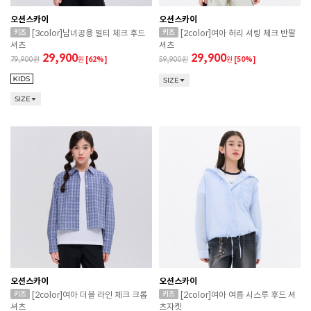
오션스카이
오션스카이
[3color]남녀공용 멀티 체크 후드
[2color]여아 허리 셔링 체크 반팔
셔츠
셔츠
29,900
29,900
79,900
원
[62%]
59,900
원
[50%]
SIZE
SIZE
오션스카이
오션스카이
[2color]여아 더블 라인 체크 크롭
[2color]여아 여름 시스루 후드 셔
셔츠
츠자켓