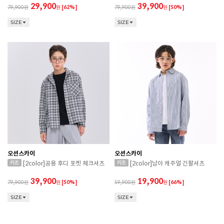
29,900
39,900
79,900
원
[62%]
79,900
원
[50%]
SIZE
SIZE
오션스카이
오션스카이
[2color]공용 후디 포켓 체크셔츠
[2color]남아 캐주얼 긴팔셔츠
39,900
19,900
79,900
원
[50%]
59,900
원
[66%]
CONVERSE 소비자가 변동 안내
SIZE
SIZE
ASICS 소비자가 변동 안내