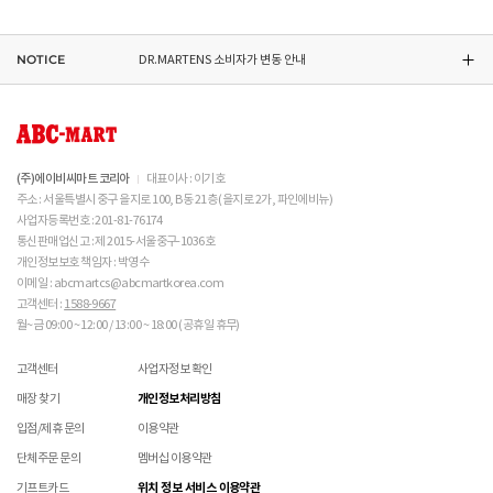
ASICS 소비자가 변동 안내
NOTICE
DR.MARTENS 소비자가 변동 안내
NIKE 소비자가 변동 안내
CONVERSE 소비자가 변동 안내
(주)에이비씨마트 코리아
대표이사 : 이기호
주소 : 서울특별시 중구 을지로 100, B동 21층 (을지로 2가, 파인에비뉴)
ASICS 소비자가 변동 안내
사업자등록번호 : 201-81-76174
통신판매업신고 : 제 2015-서울중구-1036호
개인정보보호 책임자 : 박영수
이메일 : abcmartcs@abcmartkorea.com
고객센터 :
1588-9667
월~금 09:00 ~ 12:00 / 13:00 ~ 18:00 (공휴일 휴무)
고객센터
사업자정보 확인
매장 찾기
개인정보처리방침
입점/제휴 문의
이용약관
단체주문 문의
멤버십 이용약관
기프트카드
위치 정보 서비스 이용약관