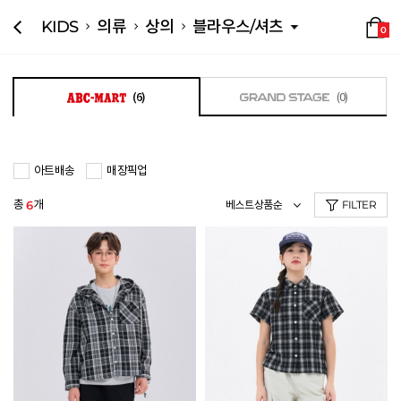
KIDS
의류
상의
블라우스/셔츠
0
(6)
(0)
아트배송
매장픽업
총
개
6
FILTER