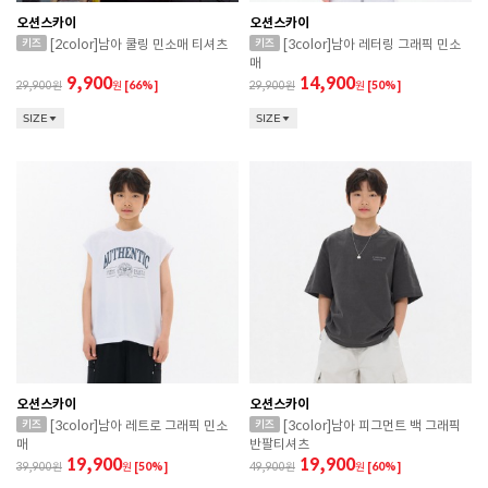
오션스카이
오션스카이
[2color]남아 쿨링 민소매 티셔츠
[3color]남아 레터링 그래픽 민소
매
9,900
14,900
29,900
원
[66%]
29,900
원
[50%]
SIZE
SIZE
오션스카이
오션스카이
[3color]남아 레트로 그래픽 민소
[3color]남아 피그먼트 백 그래픽
매
반팔티셔츠
19,900
19,900
39,900
원
[50%]
49,900
원
[60%]