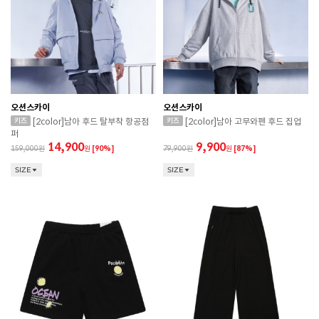
오션스카이
오션스카이
[2color]남아 후드 탈부착 항공점
[2color]남아 고무와펜 후드 집업
퍼
14,900
9,900
159,000
원
[90%]
79,900
원
[87%]
SIZE
SIZE