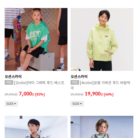
오션스카이
오션스카이
[2color]여아 그래픽 후드 베스트
[4color]공용 가벼운 후드 바람막
이
7,000
19,900
39,900
원
[82%]
59,900
원
[66%]
SIZE
SIZE