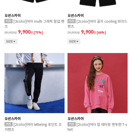
오션스카이
오션스카이
[3color]여아 multi 그래픽 웜업 팬
[2color]여아 골지 cooling 와이드
츠
팬츠
9,900
9,900
39,900
원
[75%]
29,900
원
[66%]
SIZE
SIZE
오션스카이
오션스카이
[2color]여아 lettering 포인트 조
[2color]여아 팝 레터링 맨투맨 T-s
거팬츠
hirt