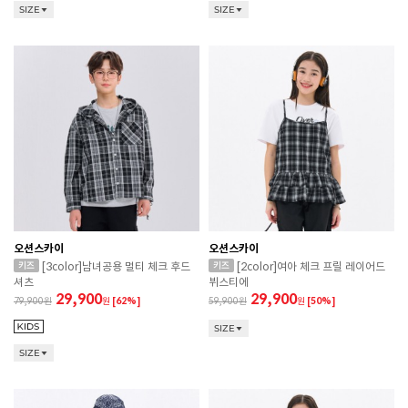
SIZE
SIZE
오션스카이
오션스카이
[3color]남녀공용 멀티 체크 후드
[2color]여아 체크 프릴 레이어드
셔츠
뷔스티에
29,900
29,900
79,900
원
[62%]
59,900
원
[50%]
SIZE
SIZE