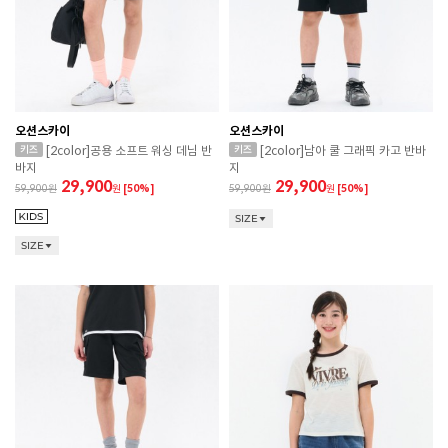
오션스카이
오션스카이
[2color]공용 소프트 워싱 데님 반
[2color]남아 쿨 그래픽 카고 반바
바지
지
29,900
29,900
59,900
원
[50%]
59,900
원
[50%]
SIZE
SIZE