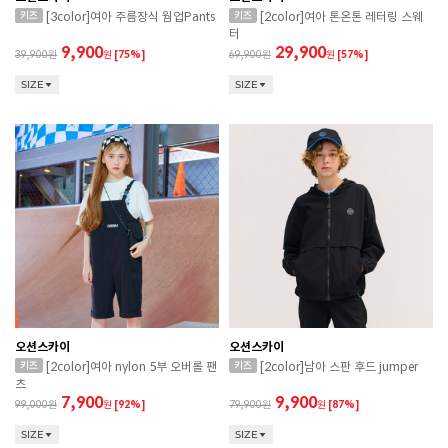
[3color]여아 주름장식 웜업Pants
[2color]여아 톤온톤 레터링 스웨
터
9,900
29,900
39,900
원
[75%]
69,900
원
[57%]
SIZE
SIZE
오션스카이
오션스카이
[2color]여아 nylon 5부 오버롤 팬
[2color]남아 스판 후드 jumper
츠
7,900
9,900
99,000
원
[92%]
79,900
원
[87%]
SIZE
SIZE