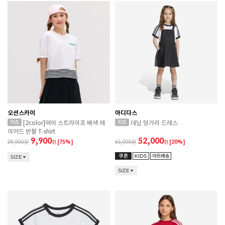
오션스카이
아디다스
[2color]여아 스트라이프 배색 레
데님 덩가리 드레스
이어드 반팔 T-shirt
9,900
52,000
39,900
원
[75%]
65,000
원
[20%]
SIZE
SIZE