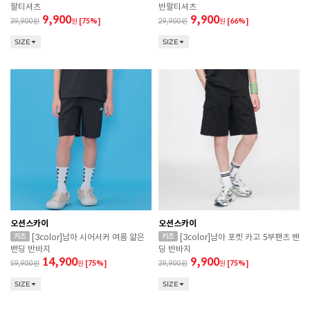
팔티셔츠
반팔티셔츠
9,900
9,900
39,900
원
[75%]
29,900
원
[66%]
SIZE
SIZE
오션스카이
오션스카이
[3color]남아 시어서커 여름 얇은
[3color]남아 포켓 카고 5부팬츠 밴
밴딩 반바지
딩 반바지
14,900
9,900
59,900
원
[75%]
39,900
원
[75%]
SIZE
SIZE