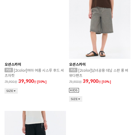
오션스카이
오션스카이
[2color]여아 여름 시스루 후드 셔
[2color]남녀공용 데님 스판 롱 버
츠자켓
뮤다팬츠
39,900
39,900
79,900
원
[50%]
79,900
원
[50%]
SIZE
SIZE