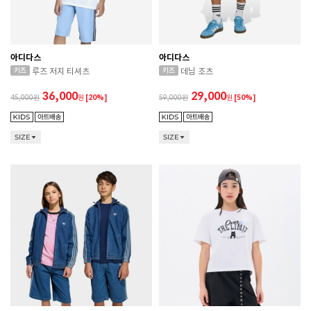
아디다스
아디다스
루즈 저지 티셔츠
데님 조츠
36,000
29,000
45,000
원
[20%]
59,000
원
[50%]
SIZE
SIZE