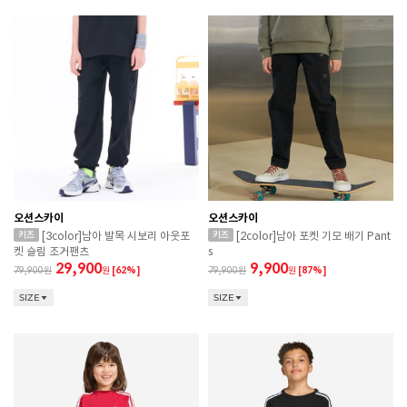
오션스카이
오션스카이
[3color]남아 발목 시보리 아웃포
[2color]남아 포켓 기모 배기 Pant
켓 슬림 조거팬츠
s
29,900
9,900
79,900
원
[62%]
79,900
원
[87%]
SIZE
SIZE