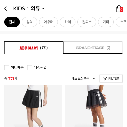
KIDS
의류
0
전체
상의
아우터
하의
원피스
기타
스포
(771)
(2)
아트배송
매장픽업
총
개
771
FILTER