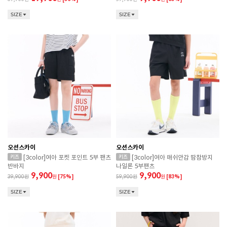
SIZE
SIZE
오션스카이
오션스카이
[3color]여아 포켓 포인트 5부 팬츠
[3color]여아 매쉬안감 땀참방지
반바지
나일론 5부팬츠
9,900
9,900
39,900
원
[75%]
59,900
원
[83%]
SIZE
SIZE