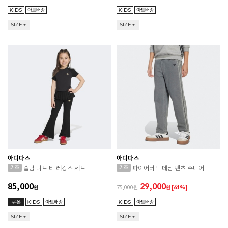
SIZE
SIZE
아디다스
아디다스
슬림 니트 티 레깅스 세트
파이어버드 데님 팬츠 주니어
85,000
29,000
원
75,000
원
[61%]
SIZE
SIZE