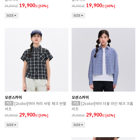
19,900
19,900
39,900
원
[50%]
49,900
원
[60%]
SIZE
SIZE
오션스카이
오션스카이
[2color]여아 허리 셔링 체크 반팔
[2color]여아 더블 라인 체크 크롭
셔츠
셔츠
29,900
29,900
59,900
원
[50%]
79,900
원
[62%]
SIZE
SIZE