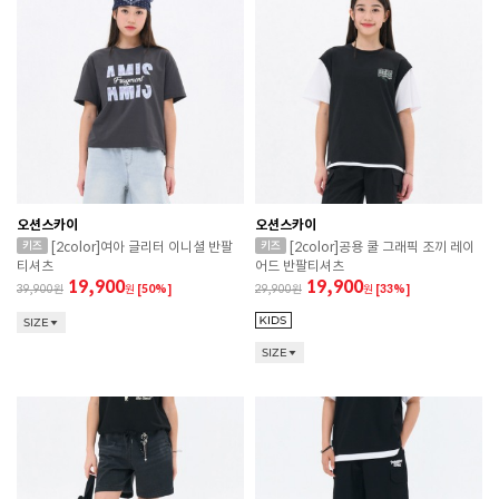
오션스카이
오션스카이
[2color]여아 글리터 이니셜 반팔
[2color]공용 쿨 그래픽 조끼 레이
티셔츠
어드 반팔티셔츠
19,900
19,900
39,900
원
[50%]
29,900
원
[33%]
SIZE
SIZE