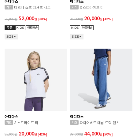
아디다스
아디다스
디즈니 쇼츠 티셔츠 세트
3 스트라이프 티
52,000
20,000
75,000
원
[30%]
35,000
원
[42%]
SIZE
SIZE
아디다스
아디다스
3 스트라이프 티
파이어버드 데님 트랙 팬츠
20,000
44,000
35,000
원
[42%]
89,000
원
[50%]