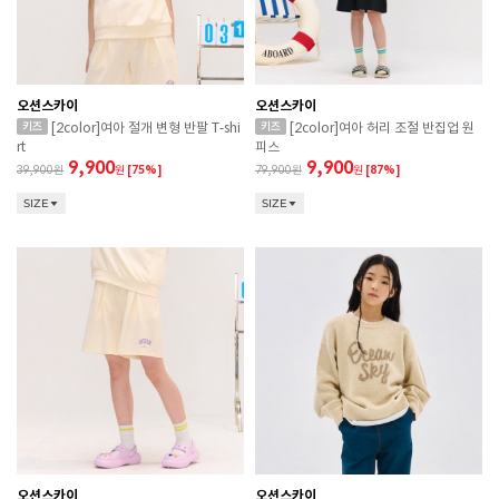
오션스카이
오션스카이
[2color]여아 절개 변형 반팔 T-shi
[2color]여아 허리 조절 반집업 원
rt
피스
9,900
9,900
39,900
원
[75%]
79,900
원
[87%]
SIZE
SIZE
오션스카이
오션스카이