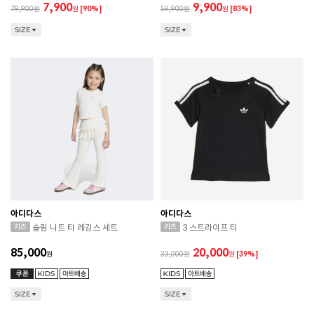
7,900
9,900
79,900
원
[90%]
59,900
원
[83%]
SIZE
SIZE
아디다스
아디다스
슬림 니트 티 레깅스 세트
3 스트라이프 티
85,000
20,000
원
33,000
원
[39%]
SIZE
SIZE