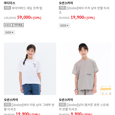
아디다스
오션스카이
파이어버드 데님 트랙 탑
[2color]여아 키치 냥이 반팔 티셔
츠
59,000
19,900
119,000
원
[50%]
39,900
원
[50%]
SIZE
SIZE
오션스카이
오션스카이
[2color]여아 키링 냥이 그래픽 반
[2color]남아 캥거루 포켓 스트레
팔 티셔츠
치 반팔 티셔츠
19,900
9,900
39,900
원
[50%]
59,900
원
[83%]