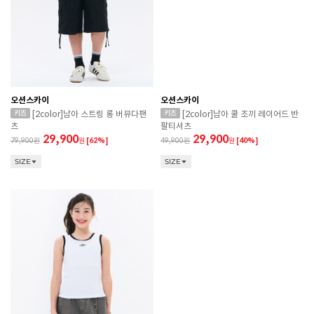
오션스카이
오션스카이
[2color]남아 스트링 롱 버뮤다팬
[2color]남아 쿨 조끼 레이어드 반
츠
팔티셔츠
29,900
29,900
79,900
원
[62%]
49,900
원
[40%]
SIZE
SIZE