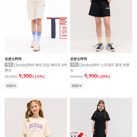
오션스카이
오션스카이
[2color]여아 매쉬 안감 베이직 4부
[3color]여아 스트레치 절개 숏팬
팬츠
츠
9,900
9,900
39,900
원
[75%]
59,900
원
[83%]
SIZE
SIZE