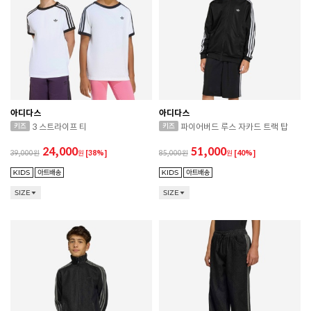
아디다스
아디다스
3 스트라이프 티
파이어버드 루스 자카드 트랙 탑
24,000
51,000
39,000
원
[38%]
85,000
원
[40%]
SIZE
SIZE