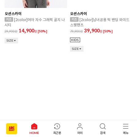
오션스카이
오션스카이
[2color]여아 자수 그래픽 골지 나
[2color]남녀공용 턱 밴딩 와이드
시티
스웻팬츠
14,900
39,900
29,900
원
[50%]
79,900
원
[50%]
SIZE
SIZE
오션스카이
오션스카이
HOME
최근본
마이
검색
메뉴
[2color]남아 스포티 레이어드 반
[2color]남아 반전 망점 그래픽 반