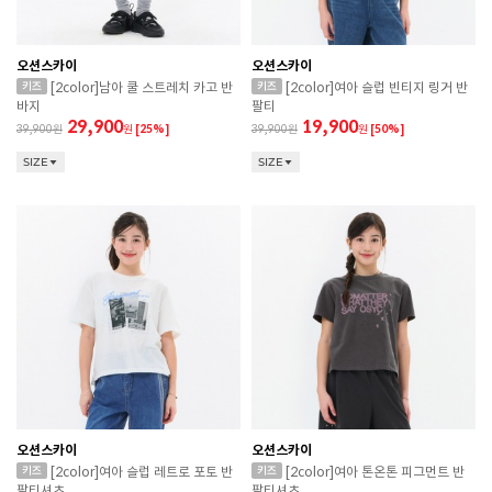
오션스카이
오션스카이
[2color]남아 쿨 스트레치 카고 반
[2color]여아 슬럽 빈티지 링거 반
바지
팔티
29,900
19,900
39,900
원
[25%]
39,900
원
[50%]
SIZE
SIZE
오션스카이
오션스카이
[2color]여아 슬럽 레트로 포토 반
[2color]여아 톤온톤 피그먼트 반
팔티셔츠
팔티셔츠