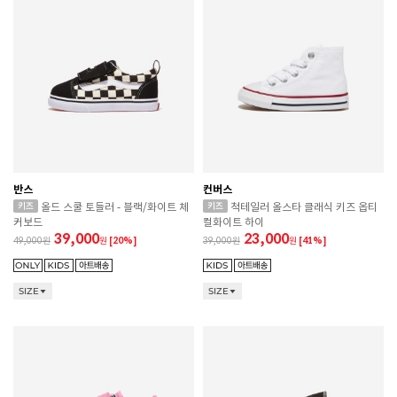
반스
컨버스
올드 스쿨 토들러 - 블랙/화이트 체
척테일러 올스타 클래식 키즈 옵티
커보드
컬화이트 하이
39,000
23,000
49,000
원
[20%]
39,000
원
[41%]
SIZE
SIZE