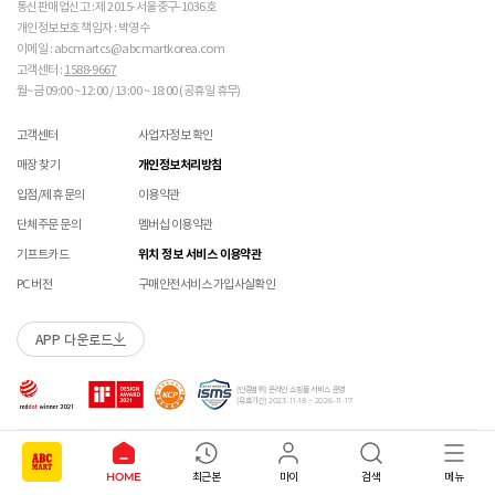
통신판매업신고 : 제 2015-서울중구-1036호
개인정보보호 책임자 : 박영수
이메일 : abcmartcs@abcmartkorea.com
고객센터 :
1588-9667
월~금 09:00 ~ 12:00 / 13:00 ~ 18:00 (공휴일 휴무)
고객센터
사업자정보 확인
매장 찾기
개인정보처리방침
입점/제휴 문의
이용약관
단체주문 문의
멤버십 이용약관
기프트카드
위치 정보 서비스 이용약관
PC 버전
구매안전서비스 가입사실확인
APP 다운로드
[인증범위] 온라인 쇼핑몰 서비스 운영
[유효기간] 2023-11-18 ~ 2026-11-17
Copyright ABC-MART KOREA Corp. All rights reserved.
HOME
최근본
마이
검색
메뉴