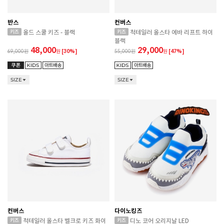
반스
컨버스
올드 스쿨 키즈 - 블랙
척테일러 올스타 에바 리프트 하이
블랙
48,000
29,000
69,000
원
[30%]
55,000
원
[47%]
SIZE
SIZE
컨버스
다이노킹즈
척테일러 올스타 벨크로 키즈 화이
디노 코어 오리지날 LED