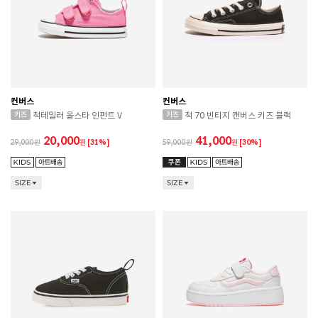
컨버스
컨버스
척테일러 올스타 인펀트 V
척 70 빈티지 캔버스 키즈 블랙
20,000
41,000
29,000
원
[31%]
59,000
원
[30%]
SIZE
SIZE