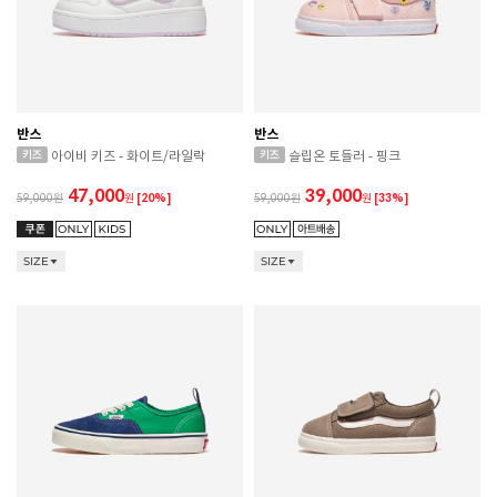
반스
반스
아이비 키즈 - 화이트/라일락
슬립온 토들러 - 핑크
47,000
39,000
59,000
원
[20%]
59,000
원
[33%]
SIZE
SIZE