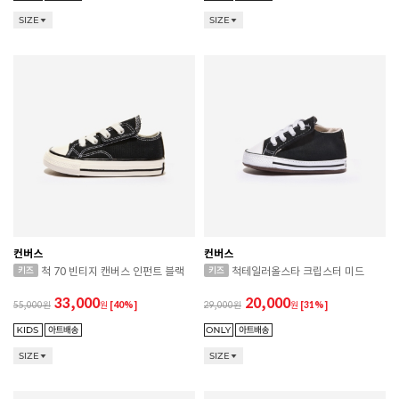
SIZE
SIZE
컨버스
컨버스
척 70 빈티지 캔버스 인펀트 블랙
척테일러올스타 크립스터 미드
33,000
20,000
55,000
원
[40%]
29,000
원
[31%]
SIZE
SIZE