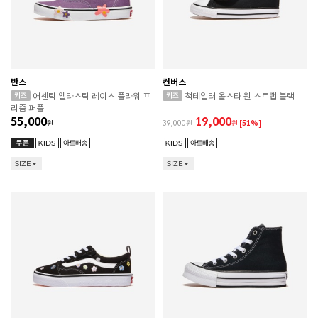
반스
컨버스
어센틱 엘라스틱 레이스 플라워 프
척테일러 올스타 원 스트랩 블랙
리즘 퍼플
55,000
19,000
원
39,000
원
[51%]
SIZE
SIZE