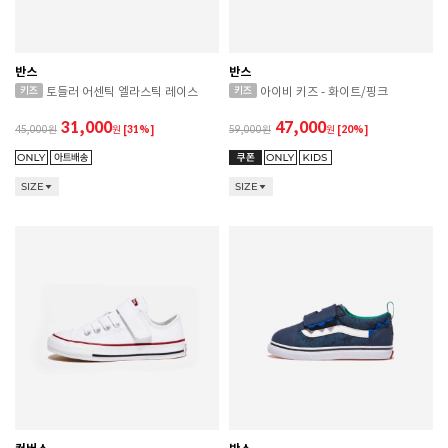
반스
반스
토들러 어센틱 엘라스틱 레이스
아이비 키즈 - 화이트/핑크
31,000
47,000
45,000
원
[31%]
59,000
원
[20%]
SIZE
SIZE