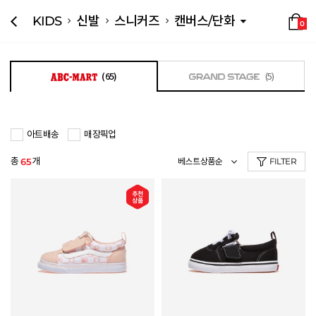
KIDS
신발
스니커즈
캔버스/단화
0
(65)
(5)
아트배송
매장픽업
총
개
65
FILTER