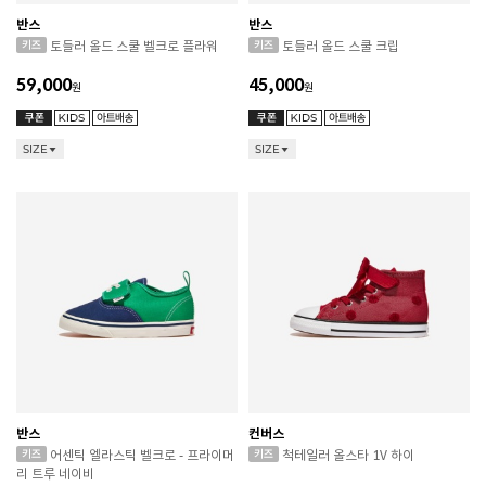
반스
반스
토들러 올드 스쿨 벨크로 플라워
토들러 올드 스쿨 크립
59,000
45,000
원
원
SIZE
SIZE
반스
컨버스
어센틱 엘라스틱 벨크로 - 프라이머
척테일러 올스타 1V 하이
리 트루 네이비