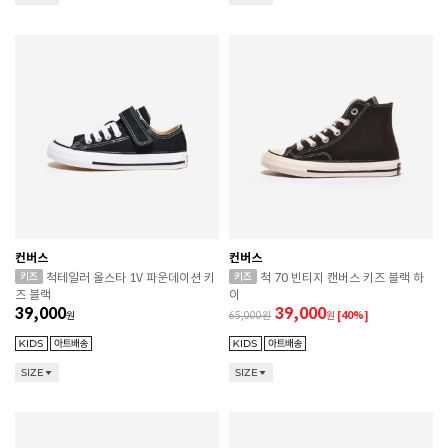
컨버스
컨버스
척테일러 올스타 1V 파운데이션 키
척 70 빈티지 캔버스 키즈 블랙 하
즈 블랙
이
39,000
39,000
원
65,000
원
[40%]
SIZE
SIZE