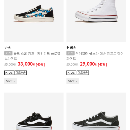
반스
컨버스
올드 스쿨 키즈 - 페인티드 플로럴
척테일러 올스타 에바 리프트 하이
브라이트
화이트
33,000
29,000
55,000
원
[40%]
55,000
원
[47%]
SIZE
SIZE