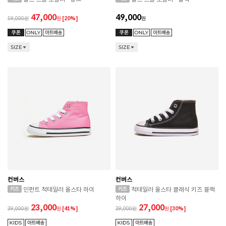
47,000
49,000
59,000
원
[20%]
원
SIZE
SIZE
컨버스
컨버스
인펀트 척테일러 올스타 하이
척테일러 올스타 클래식 키즈 블랙
하이
23,000
27,000
39,000
원
[41%]
39,000
원
[30%]