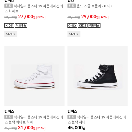
컨버스
반스
척테일러 올스타 1V 파운데이션 키
올드 스쿨 토들러 - 네이비
즈 화이트
27,000
29,000
39,000
원
[30%]
49,000
원
[40%]
SIZE
SIZE
컨버스
컨버스
척테일러 올스타 1V 파운데이션 키
척테일러 올스타 1V 파운데이션 키
즈 블랙 화이트 하이
즈 블랙 하이
31,000
45,000
45,000
원
[31%]
원