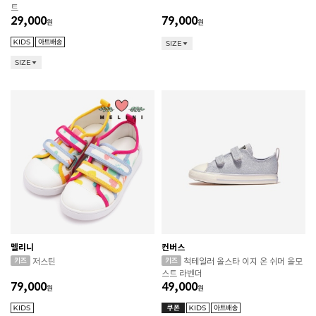
트
29,000
79,000
원
원
SIZE
SIZE
멜리니
컨버스
저스틴
척테일러 올스타 이지 온 쉬머 올모
스트 라벤더
79,000
49,000
원
원