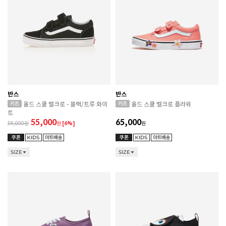
반스
반스
올드 스쿨 벨크로 - 블랙/트루 화이
올드 스쿨 벨크로 플라워
트
55,000
65,000
59,000
원
[6%]
원
SIZE
SIZE