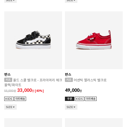
SIZE
SIZE
반스
반스
올드 스쿨 벨크로 - 프라이머리 체크
어센틱 엘라스틱 벨크로
블랙/화이트
33,000
49,000
55,000
원
[40%]
원
SIZE
SIZE