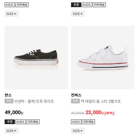
SIZE
SIZE
반스
컨버스
어센틱 - 블랙/트루 화이트
척 테일러 올 스타 2벨크로
49,000
23,000
원
39,000
원
[41%]
SIZE
SIZE