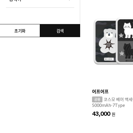
검색어 추가
함께 검색할 검색어를 추가해주세요.
초기화
검색
어프어프
코스모 베어 맥
5000mAh-7Type
43,000
원