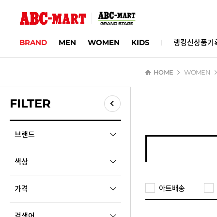
BRAND
MEN
WOMEN
KIDS
랭킹
신상품
기
HOME
WOMEN
FILTER
필터 닫기
브랜드
검색
색상
E
아트배송
가격
EARP EARP
검색어
원
38,000
~
43,000