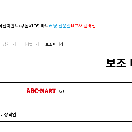
획전
이벤트/쿠폰
KIDS 마트
러닝 전문관
NEW 멤버십
잡화
디지털
보조 배터리
보조
(2)
매장픽업