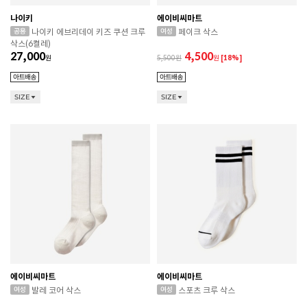
나이키
에이비씨마트
나이키 에브리데이 키즈 쿠션 크루
페이크 삭스
삭스(6켤레)
27,000
4,500
원
5,500
원
[18%]
SIZE
SIZE
에이비씨마트
에이비씨마트
발레 코어 삭스
스포츠 크루 삭스