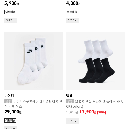
5,900
4,000
원
원
SIZE
SIZE
나이키
밸롭
나이키스포츠웨어 에브리데이 에센
밸롭 에센셜 드라이 미들삭스 3PA
셜 크루 삭스
CK (colors)
29,000
17,900
원
25,000
원
[28%]
SIZE
SIZE