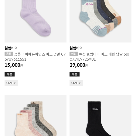
컬럼비아
컬럼비아
공용 리버메듀파인스 미드 양말 C7
여성 컬럼비아 미드 패턴 양말 5종
5YU9611551
C75YL9725MUL
15,000
29,000
원
원
SIZE
SIZE