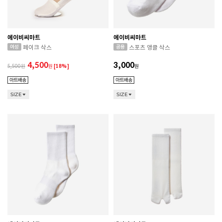
에이비씨마트
에이비씨마트
페이크 삭스
스포츠 앵클 삭스
4,500
3,000
5,500
원
[18%]
원
SIZE
SIZE