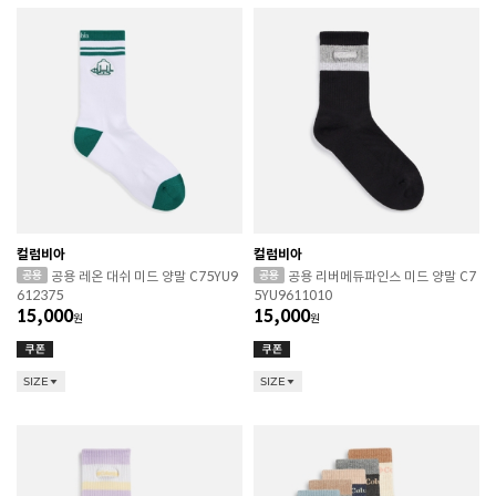
컬럼비아
컬럼비아
공용 레온 대쉬 미드 양말 C75YU9
공용 리버메듀파인스 미드 양말 C7
612375
5YU9611010
15,000
15,000
원
원
SIZE
SIZE