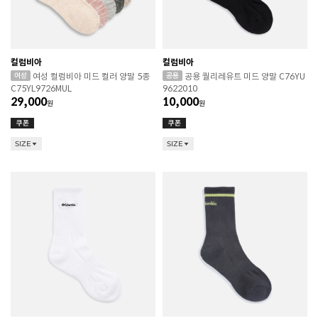
컬럼비아
컬럼비아
여성 컬럼비아 미드 컬러 양말 5종
공용 퀄리레유트 미드 양말 C76YU
C75YL9726MUL
9622010
29,000
10,000
원
원
SIZE
SIZE