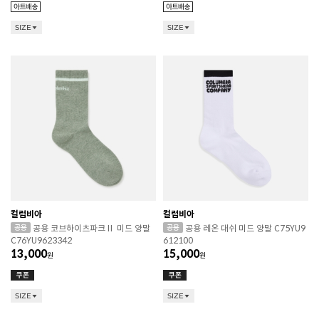
SIZE
SIZE
컬럼비아
컬럼비아
공용 코브하이츠파크Ⅱ 미드 양말
공용 레온 대쉬 미드 양말 C75YU9
C76YU9623342
612100
13,000
15,000
원
원
SIZE
SIZE