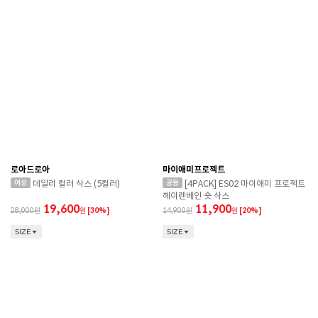
로아드로아
마이애미프로젝트
데일리 컬러 삭스 (5컬러)
[4PACK] ES02 마이애미 프로젝트
헤이렌베인 숏 삭스
19,600
11,900
28,000
원
[30%]
14,900
원
[20%]
SIZE
SIZE