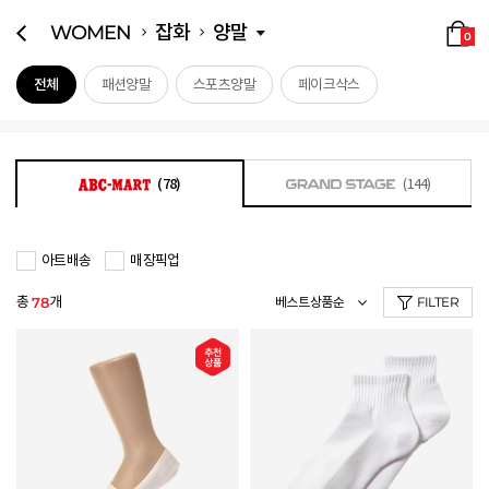
WOMEN
잡화
양말
0
전체
패션양말
스포츠양말
페이크삭스
(78)
(144)
아트배송
매장픽업
총
개
78
FILTER