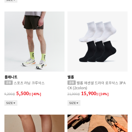
플래니트
밸롭
스포츠 러닝 크루삭스
밸롭 에센셜 드라이 로우삭스 3PA
CK (2colors)
5,500
15,900
9,200
원
[40%]
21,000
원
[24%]
SIZE
SIZE