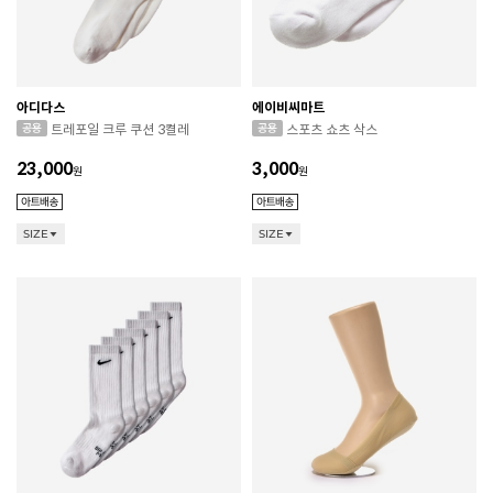
아디다스
에이비씨마트
트레포일 크루 쿠션 3켤레
스포츠 쇼츠 삭스
23,000
3,000
원
원
SIZE
SIZE