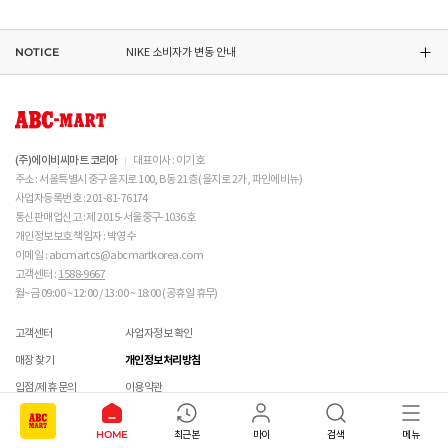
DR.MARTENS 소비자가 변동 안내
NOTICE
NIKE 소비자가 변동 안내
CONVERSE 소비자가 변동 안내
ASICS 소비자가 변동 안내
(주)에이비씨마트 코리아
대표이사 : 이기호
주소 : 서울특별시 중구 을지로 100, B동 21층 (을지로 2가, 파인에비뉴)
사업자등록번호 : 201-81-76174
통신판매업신고 : 제 2015-서울중구-1036호
개인정보보호 책임자 : 박영수
이메일 : abcmartcs@abcmartkorea.com
고객센터 :
1588-9667
월~금 09:00 ~ 12:00 / 13:00 ~ 18:00 (공휴일 휴무)
고객센터
사업자정보 확인
매장 찾기
개인정보처리방침
입점/제휴 문의
이용약관
단체주문 문의
멤버십 이용약관
HOME
최근본
마이
검색
메뉴
기프트카드
위치 정보 서비스 이용약관