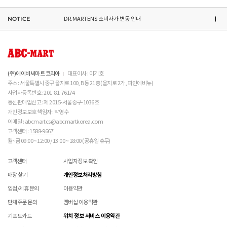
NOTICE
DR.MARTENS 소비자가 변동 안내
NIKE 소비자가 변동 안내
CONVERSE 소비자가 변동 안내
(주)에이비씨마트 코리아
대표이사 : 이기호
주소 : 서울특별시 중구 을지로 100, B동 21층 (을지로 2가, 파인에비뉴)
ASICS 소비자가 변동 안내
사업자등록번호 : 201-81-76174
통신판매업신고 : 제 2015-서울중구-1036호
개인정보보호 책임자 : 박영수
이메일 : abcmartcs@abcmartkorea.com
고객센터 :
1588-9667
월~금 09:00 ~ 12:00 / 13:00 ~ 18:00 (공휴일 휴무)
고객센터
사업자정보 확인
매장 찾기
개인정보처리방침
입점/제휴 문의
이용약관
단체주문 문의
멤버십 이용약관
기프트카드
위치 정보 서비스 이용약관