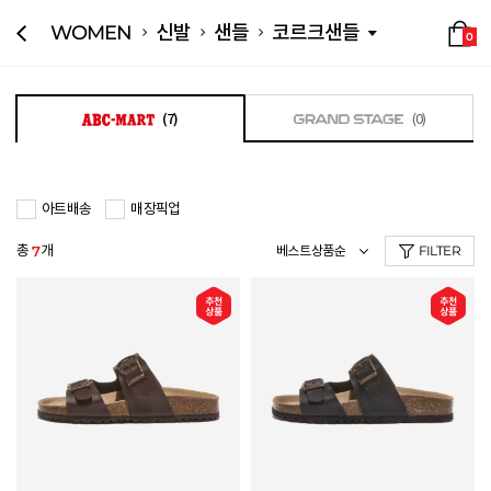
WOMEN
신발
샌들
코르크샌들
0
(7)
(0)
아트배송
매장픽업
총
개
7
FILTER