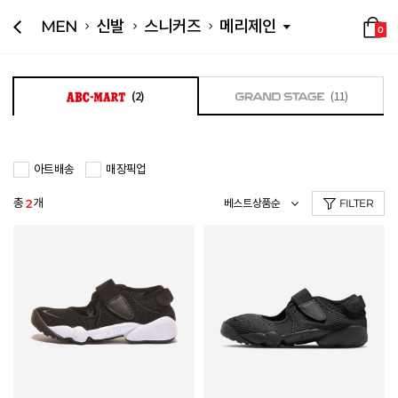
MEN
신발
스니커즈
메리제인
0
(2)
(11)
아트배송
매장픽업
총
개
2
FILTER