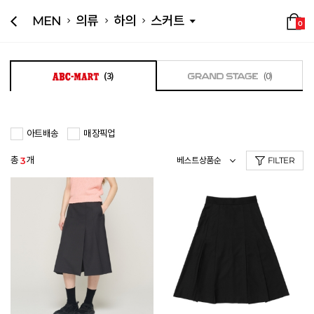
MEN
의류
하의
스커트
0
(3)
(0)
아트배송
매장픽업
총
개
3
FILTER