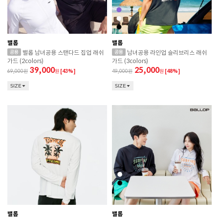
밸롭
밸롭
밸롭 남녀공용 스탠다드 집업 래쉬
남녀공용 라인업 슬리브리스 래쉬
가드 (2colors)
가드 (3colors)
39,000
25,000
69,000
원
[43%]
49,000
원
[48%]
SIZE
SIZE
밸롭
밸롭