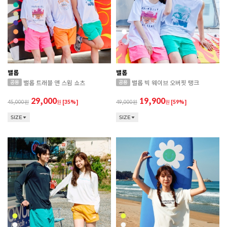
밸롭
밸롭
밸롭 트래블 앤 스윔 쇼츠
밸롭 빅 웨이브 오버핏 탱크
29,000
19,900
45,000
원
[35%]
49,000
원
[59%]
SIZE
SIZE