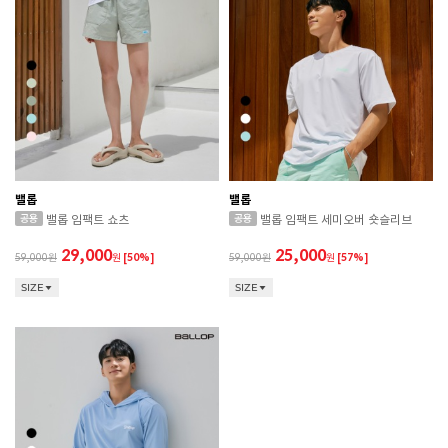
밸롭
밸롭
밸롭 임팩트 쇼츠
밸롭 임팩트 세미오버 숏슬리브
29,000
25,000
59,000
원
[50%]
59,000
원
[57%]
SIZE
SIZE