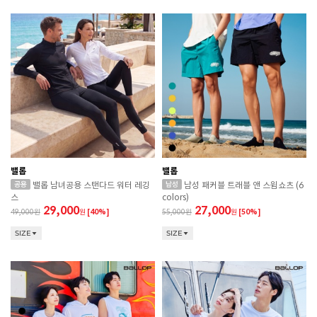
밸롭
밸롭
밸롭 남녀공용 스탠다드 워터 레깅
남성 패커블 트래블 앤 스윔쇼츠 (6
스
colors)
29,000
27,000
49,000
원
[40%]
55,000
원
[50%]
SIZE
SIZE