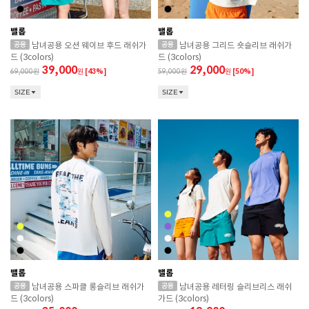
밸롭
밸롭
남녀공용 오션 웨이브 후드 래쉬가
남녀공용 그리드 숏슬리브 래쉬가
드 (3colors)
드 (3colors)
39,000
29,000
69,000
원
[43%]
59,000
원
[50%]
SIZE
SIZE
밸롭
밸롭
남녀공용 스파클 롱슬리브 래쉬가
남녀공용 레터링 슬리브리스 래쉬
드 (3colors)
가드 (3colors)