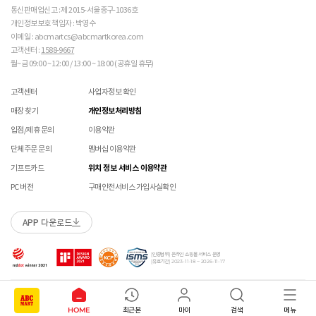
통신판매업신고 : 제 2015-서울중구-1036호
개인정보보호 책임자 : 박영수
이메일 : abcmartcs@abcmartkorea.com
고객센터 :
1588-9667
월~금 09:00 ~ 12:00 / 13:00 ~ 18:00 (공휴일 휴무)
고객센터
사업자정보 확인
매장 찾기
개인정보처리방침
입점/제휴 문의
이용약관
단체주문 문의
멤버십 이용약관
기프트카드
위치 정보 서비스 이용약관
PC 버전
구매안전서비스 가입사실확인
APP 다운로드
[인증범위] 온라인 쇼핑몰 서비스 운영
[유효기간] 2023-11-18 ~ 2026-11-17
Copyright ABC-MART KOREA Corp. All rights reserved.
HOME
최근본
마이
검색
메뉴