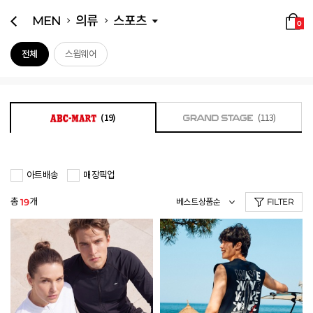
MEN
의류
스포츠
0
전체
스윔웨어
(19)
(113)
아트배송
매장픽업
총
개
19
FILTER