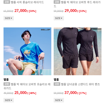
밸롭 서피 롱슬리브 래쉬가드
밸롭 빅 웨이브 오버핏 후드 래쉬가
드
27,000
29,000
65,000
원
[58%]
59,000
원
[50%]
SIZE
SIZE
밸롭
밸롭
밸롭 빅 웨이브 오버핏 숏슬리브 래
밸롭 남녀공용 스탠다드 워터 팬츠
쉬가드
25,000
37,000
49,000
원
[48%]
59,000
원
[37%]
SIZE
SIZE