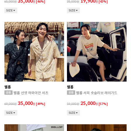
35,000
19,900
65,000
원
[46%]
35,000
원
[43%]
SIZE
SIZE
밸롭
밸롭
밸롭 선셋 하와이안 셔츠
밸롭 서피 숏슬리브 래쉬가드
35,000
25,000
69,000
원
[49%]
59,000
원
[57%]
SIZE
SIZE