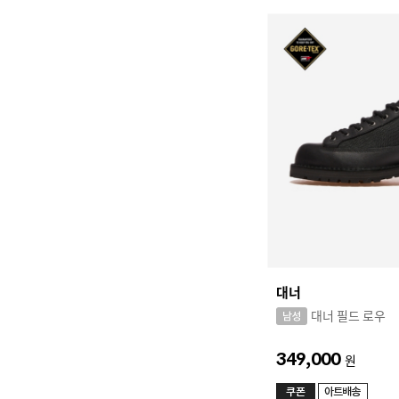
대너
대너 필드 로우
349,000
원