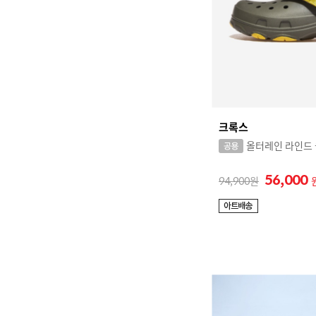
크록스
올터레인 라인드
56,000
94,900