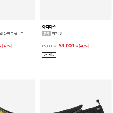
아디다스
랩 라인드 클로그
퍼피렛
53,000
원
[45%]
89,000
원
[40%]