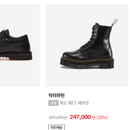
닥터마틴
쿼드 RET.제이든
247,000
309,000
원
[20%]