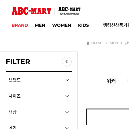
BRAND
MEN
WOMEN
KIDS
랭킹
신상품
기
신
HOME
MEN
FILTER
필터 닫기
워커
브랜드
검색
사이즈
신발
A
색상
ABC SELECT
220
225
230
235
240
245
250
255
ADIDAS
가격