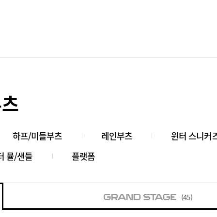
부츠
하프/미들부츠
레인부츠
윈터 스니커
터 뮬/샌들
플랫폼
(45)