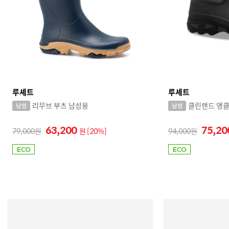
루셰트
루셰트
리무브 부츠 남성용
클린랜드 앵클
63,200
75,2
79,000
원
[20%]
94,000