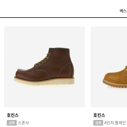
베스
호킨스
호킨스
스폰사
6인치 플레인