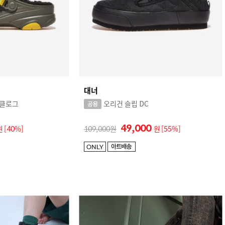
대너
 클로그
오리건 슬립 DC
49,000
원
[40%]
109,000
원
[55%]