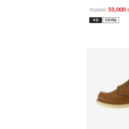
DANNER
55,000
79,000
DR.MARTENS
F
FILA
H
HAWKINS
K
K2 SAFETY
M
MIAMI PROJECT
N
NEW BALANCE
P