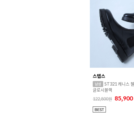
스텝스
ST321 캐니스 
글로시블랙
85,90
122,800