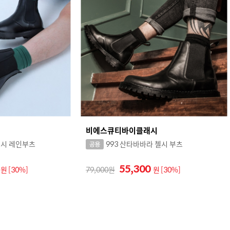
비에스큐티바이클래시
첼시 레인부츠
993 산타바바라 첼시 부츠
0
55,300
원
[30%]
79,000
원
[30%]