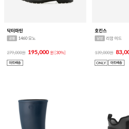
닥터마틴
호킨스
1460 모노
리암 미드
195,000
83,0
279,000
원
[30%]
139,000