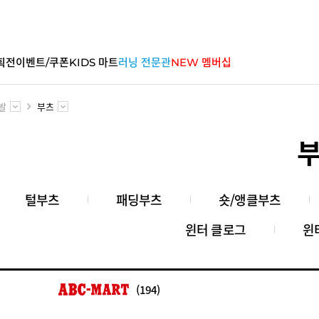
획전
이벤트/쿠폰
KIDS 마트
러닝 전문관
NEW 멤버십
발
부츠
털부츠
패딩부츠
숏/앵클부츠
윈터 클로그
윈
(194)