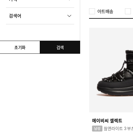
260
263
265
270
ANALOG MOOD
아트배송
275
280
283
285
검색어
원
19,900
~
568,000
B
290
295
300
305
BALLOP
검색어 추가
BEARPAW
함께 검색할 검색어를 추가해주세요.
초기화
검색
BSQTBYCLASSY
C
CHUBASCO
CLAYONG
COLUMBIA
CONVERSE
CROCS
CUSTOM ADE
에이비씨 셀렉트
웜앤라이트 3 부
D