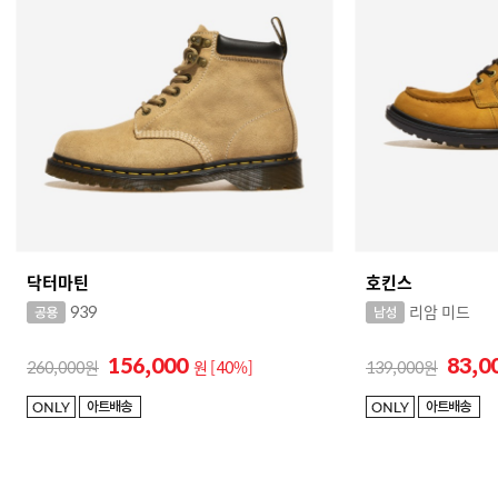
닥터마틴
호킨스
939
리암 미드
156,000
83,0
260,000
원
[40%]
139,000