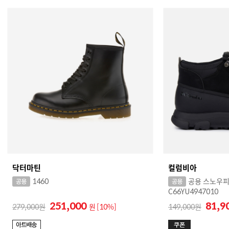
닥터마틴
컬럼비아
1460
공용 스노우피
C66YU4947010
251,000
81,9
279,000
원
[10%]
149,000