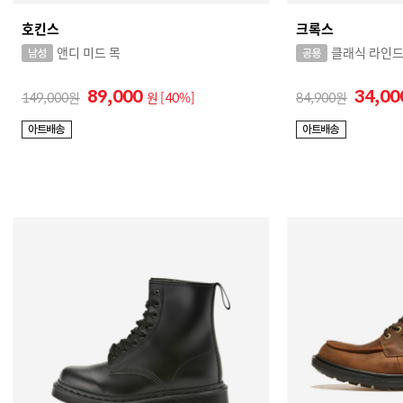
호킨스
크록스
앤디 미드 목
클래식 라인드
89,000
34,0
149,000
원
[40%]
84,900