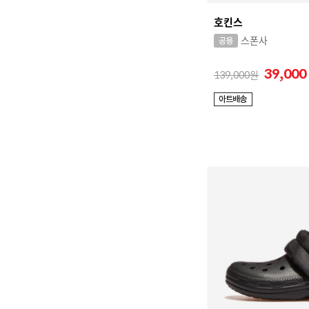
PALLADIUM
호킨스
PASCOROZEN
스폰사
PUMA
39,00
139,000
R
RED WING
ROUCHETTE
S
SATORISAN
SKECHERS
STEPS
T
TEVA